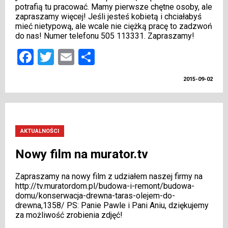
potrafią tu pracować. Mamy pierwsze chętne osoby, ale
zapraszamy więcej! Jeśli jesteś kobietą i chciałabyś
mieć nietypową, ale wcale nie ciężką pracę to zadzwoń
do nas! Numer telefonu 505 113331. Zapraszamy!
Facebook
Twitter
Email
Share
2015-09-02
AKTUALNOŚCI
Nowy film na murator.tv
Zapraszamy na nowy film z udziałem naszej firmy na
http://tv.muratordom.pl/budowa-i-remont/budowa-
domu/konserwacja-drewna-taras-olejem-do-
drewna,1358/ PS: Panie Pawle i Pani Aniu, dziękujemy
za możliwość zrobienia zdjęć!