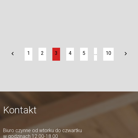
1
2
3
4
5
…
10
Kontakt
Biuro czynne od wtorku do czwartku
w godzinach 12.00-18.00