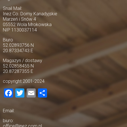
Snail Mail:
Inez Co. Domy Kanadyjskie
Marzeń i Snów 4
05552 Wola Mrokowska
NIP 1130037114
Biuro
52.02893756 N
20.87334743 E
Magazyn / dostawy
52.02858455 N
20.87287355 E
copyright 2001-2024
Facebook
Twitter
Email
Share
Email:
biuro:
office@inez.com.pl