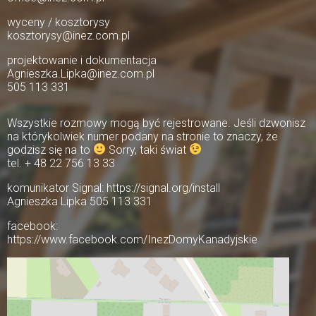
wyceny / kosztorysy
kosztorysy@inez.com.pl
projektowanie i dokumentacja
Agnieszka.Lipka@inez.com.pl
505 113 331
Wszystkie rozmowy mogą być rejestrowane. Jeśli dzwonisz
na którykolwiek numer podany na stronie to znaczy, że
godzisz się na to
Sorry, taki świat
tel. + 48 22 756 13 33
komunikator Signal: https://signal.org/install
Agnieszka Lipka 505 113 331
facebook:
https://www.facebook.com/InezDomyKanadyjskie