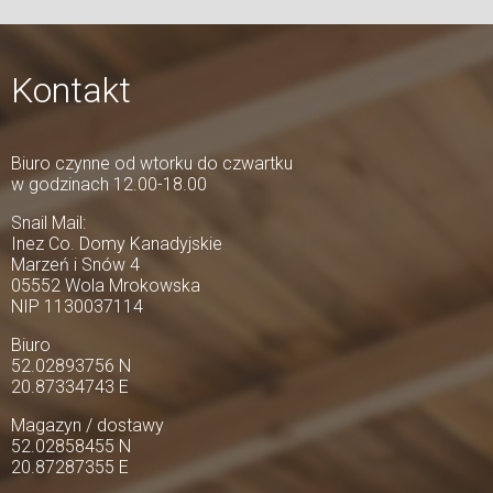
Kontakt
Biuro czynne od wtorku do czwartku
w godzinach 12.00-18.00
Snail Mail:
Inez Co. Domy Kanadyjskie
Marzeń i Snów 4
05552 Wola Mrokowska
NIP 1130037114
Biuro
52.02893756 N
20.87334743 E
Magazyn / dostawy
52.02858455 N
20.87287355 E