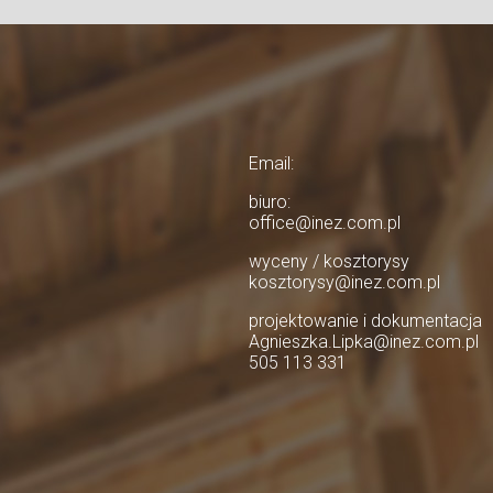
Email:
biuro:
office@inez.com.pl
wyceny / kosztorysy
kosztorysy@inez.com.pl
projektowanie i dokumentacja
Agnieszka.Lipka@inez.com.pl
505 113 331