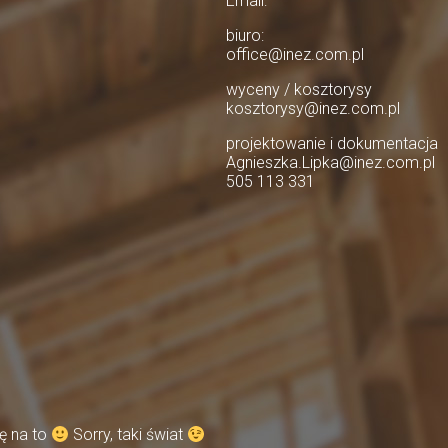
Email:
biuro:
office@inez.com.pl
wyceny / kosztorysy
kosztorysy@inez.com.pl
projektowanie i dokumentacja
Agnieszka.Lipka@inez.com.pl
505 113 331
ę na to
Sorry, taki świat