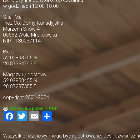
Biuro czynne od wtorku do czwartku
w godzinach 12.00-18.00
Snail Mail:
Inez Co. Domy Kanadyjskie
Marzeń i Snów 4
05552 Wola Mrokowska
NIP 1130037114
Biuro
52.02893756 N
20.87334743 E
Magazyn / dostawy
52.02858455 N
20.87287355 E
copyright 2001-2024
Drukuj lub pobierz PDF
Facebook
Twitter
Email
Share
Wszystkie rozmowy mogą być rejestrowane. Jeśli dzwonisz na 