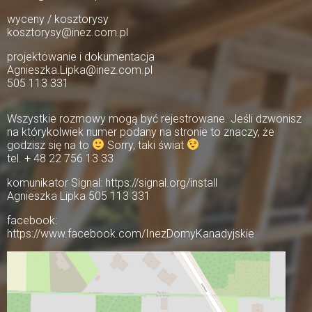
wyceny / kosztorysy
kosztorysy@inez.com.pl
projektowanie i dokumentacja
Agnieszka.Lipka@inez.com.pl
505 113 331
Wszystkie rozmowy mogą być rejestrowane. Jeśli dzwonisz
na którykolwiek numer podany na stronie to znaczy, że
godzisz się na to
Sorry, taki świat
tel. + 48 22 756 13 33
komunikator Signal: https://signal.org/install
Agnieszka Lipka 505 113 331
facebook:
https://www.facebook.com/InezDomyKanadyjskie