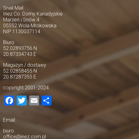
Snail Mail:
Inez Co. Domy Kanadyjskie
Marzeń i Snów 4
05552 Wola Mrokowska
NIP 1130037114
Biuro
52.02893756 N
20.87334743 E
Magazyn / dostawy
52.02858455 N
20.87287355 E
copyright 2001-2024
Facebook
Twitter
Email
Share
Email:
biuro:
office@inez.com.pl