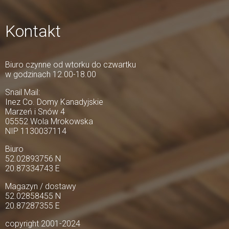
Kontakt
Biuro czynne od wtorku do czwartku
w godzinach 12.00-18.00
Snail Mail:
Inez Co. Domy Kanadyjskie
Marzeń i Snów 4
05552 Wola Mrokowska
NIP 1130037114
Biuro
52.02893756 N
20.87334743 E
Magazyn / dostawy
52.02858455 N
20.87287355 E
copyright 2001-2024