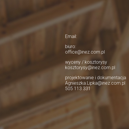
Email:
biuro:
office@inez.com.pl
wyceny / kosztorysy
kosztorysy@inez.com.pl
projektowanie i dokumentacja
Agnieszka.Lipka@inez.com.pl
505 113 331