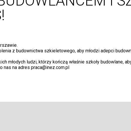
BUDOWLAŃCEM I S
!
rszawie.
lenia z budownictwa szkieletowego, aby młodzi adepci budowni
 młodych ludzi, którzy kończą właśnie szkoły budowlane, aby pr
do nas na adres praca@inez.com.pl