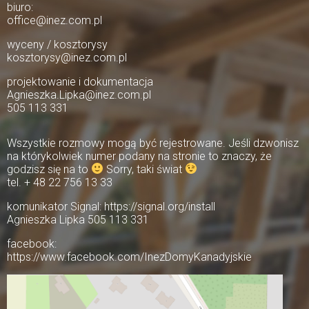
biuro:
office@inez.com.pl
wyceny / kosztorysy
kosztorysy@inez.com.pl
projektowanie i dokumentacja
Agnieszka.Lipka@inez.com.pl
505 113 331
Wszystkie rozmowy mogą być rejestrowane. Jeśli dzwonisz
na którykolwiek numer podany na stronie to znaczy, że
godzisz się na to
Sorry, taki świat
tel. + 48 22 756 13 33
komunikator Signal: https://signal.org/install
Agnieszka Lipka 505 113 331
facebook:
https://www.facebook.com/InezDomyKanadyjskie