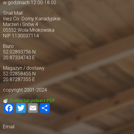
w godzinach 12.00-18.00
Snail Mail:
Inez Co. Domy Kanadyjskie
Marzeń i Snów 4
05552 Wola Mrokowska
NIP 1130037114
Biuro
52.02893756 N
20.87334743 E
Magazyn / dostawy
52.02858455 N
20.87287355 E
copyright 2001-2024
Drukuj lub pobierz PDF
Facebook
Twitter
Email
Share
Email: