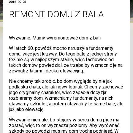
2016-09-25
REMONT DOMU Z BALA
Wyzwanie. Mamy wyremontować dom z bali.
W latach 60. powódź mocno naruszyła fundamenty
domu, więc jest krzywy. Do tego bale z jednej strony
też nie są w najlepszym stanie, więc fachowiec od
takich domów powiedział, że trzeba by wzmocnić je na
zewnątrz łatami i deską elewacyjną.
Nie chcemy tak zrobić, bo dom wyglądałby nie jak
podlaska chata, ale jak nowy letniak. Chcemy zachować
jego oryginalny charakter, więc zapadła decyzja:
rozbieramy dom, wzmacniamy fundamenty, na nich
stawiamy szkielet, a potem stawiamy te same bale, ale
już jako elewację.
Wyzwanie niemałe, bo stojący w sercu domu piec ma
zostać, więc to on wyznacza poziomy. Aby wyrównać
szkody po powodzi musimy dom trochę podnieść. W