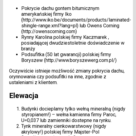
Pokrycie dachu gontem bitumicznym
amerykańskiej firmy Iko
(
http://www.iko.be/documents/products/laminated-
shingle-range.xml?lang=pl
) lub Owens Corning
(
http://owenscorning.com
)
Rynny Karolina polskiej firmy Kaczmarek ,
posiadającej dwudziestoletnie doświadczenie w
branży
Podsufitka (50 lat gwarancji) polskiej firmy
Boryszew (
http://www.boryszewerg.com.pl/
)
Oczywiście istnieje możliwość zmiany pokrycia dachu,
orynnowania czy podsufitki na inne, zgodnie z
ustaleniami z klientem.
Elewacja
Budynki docieplamy tylko wełną mineralną (nigdy
styropianem!) – wełna kamienna firmy Paroc,
U=0,037 lub zamienniki dostepne na rynku.
Tynk mineralny cienkowarstwowy (nigdy
akrylowy!) polskiej firmy Majster-Pol