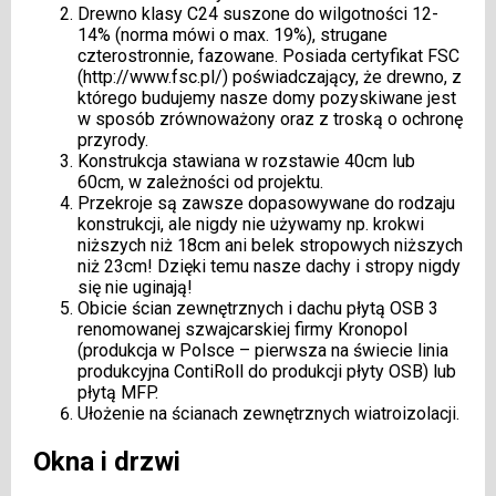
Drewno klasy C24 suszone do wilgotności 12-
14% (norma mówi o max. 19%), strugane
czterostronnie, fazowane. Posiada certyfikat FSC
(
http://www.fsc.pl/
) poświadczający, że drewno, z
którego budujemy nasze domy pozyskiwane jest
w sposób zrównoważony oraz z troską o ochronę
przyrody.
Konstrukcja stawiana w rozstawie 40cm lub
60cm, w zależności od projektu.
Przekroje są zawsze dopasowywane do rodzaju
konstrukcji, ale nigdy nie używamy np. krokwi
niższych niż 18cm ani belek stropowych niższych
niż 23cm! Dzięki temu nasze dachy i stropy nigdy
się nie uginają!
Obicie ścian zewnętrznych i dachu płytą OSB 3
renomowanej szwajcarskiej firmy
Kronopol
(produkcja w Polsce – pierwsza na świecie linia
produkcyjna ContiRoll do produkcji płyty OSB) lub
płytą
MFP
.
Ułożenie na ścianach zewnętrznych wiatroizolacji.
Okna i drzwi