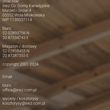
Snail Mail:
Inez Co. Domy Kanadyjskie
Marzeń i Snów 4
05552 Wola Mrokowska
NIP 1130037114
Biuro
52.02893756 N
20.87334743 E
Magazyn / dostawy
52.02858455 N
20.87287355 E
copyright 2001-2024
Email:
biuro:
office@inez.com.pl
wyceny / kosztorysy
kosztorysy@inez.com.pl