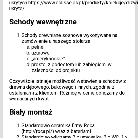
ukrytych
https://www.eclisse.pl/pl/produkty/kolekcje/drzwi
ukryte/
Schody wewnętrzne
Schody drewniane sosnowe wykonywane na
zamówienie u naszego stolarza
pełne
ażurowe
„amerykańskie”
proste, z podestem lub zabiegiem, w
zależności od projektu
Oczywiście istnieje możliwość wstawienia schodów z
drewna dębowego, bukowego i innych, zgodnie z
ustaleniami z klientem. Różnicę w cenie doliczamy do
wymaganych kwot.
Biały montaż
Standardowo ceramika firmy Roca
(
http://roca.pl/
) wraz z bateriami
Standardowo wliczamy 2 x umywalka, 2 x WC, 1 x