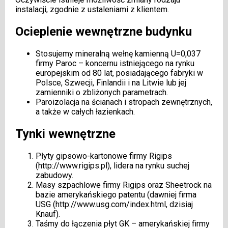
instalacji, zgodnie z ustaleniami z klientem.
Ocieplenie wewnętrzne budynku
Stosujemy mineralną wełnę kamienną U=0,037
firmy Paroc – koncernu istniejącego na rynku
europejskim od 80 lat, posiadającego fabryki w
Polsce, Szwecji, Finlandii i na Litwie lub jej
zamienniki o zbliżonych parametrach.
Paroizolacja na ścianach i stropach zewnętrznych,
a także w całych łazienkach.
Tynki wewnętrzne
Płyty gipsowo-kartonowe firmy Rigips
(
http://www.rigips.pl
), lidera na rynku suchej
zabudowy.
Masy szpachlowe firmy Rigips oraz Sheetrock na
bazie amerykańskiego patentu (dawniej firma
USG (
http://www.usg.com/index.html
, dzisiaj
Knauf).
Taśmy do łączenia płyt GK – amerykańskiej firmy