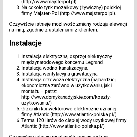
(
http://www.majsterpol.pl
).
Na cokole tynk mozaikowy (żywiczny) polskiej
firmy Majster-Pol (
http://www.majsterpol.pl
).
Oczywiście istnieje możliwość zmiany rodzaju elewacji
na inną, zgodnie z ustaleniami z klientem.
Instalacje
Instalacja elektryczna, osprzęt elektryczny
międzynarodowego koncernu
Legrand.
Instalacja wodno-kanalizacyjna.
Instalacja wentylacyjna grawitacyjna.
Instalacja grzewcza elektryczna (najbardziej
ekonomiczna zarówno w użytkowaniu, jak i
montażu – patrz:
http://www.domykanadyjskie.com/koszty-
uzytkowania/
).
Grzejniki konwektorowe elektryczne uznanej
firmy Atlantic (
http://www.atlantic-polska.pl/
).
Terma 120 litrów do ciepłej wody użytkowej firmy
Atlantic (
http://www.atlantic-polska.pl/
).
Oczywiście istnieje możliwość zmiany rodzaju