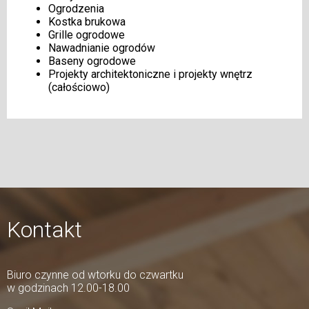
Ogrodzenia
Kostka brukowa
Grille ogrodowe
Nawadnianie ogrodów
Baseny ogrodowe
Projekty architektoniczne i projekty wnętrz
(całościowo)
Kontakt
Biuro czynne od wtorku do czwartku
w godzinach 12.00-18.00