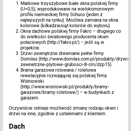
Markowe trzyszybowe białe okna polskiej firmy
(U=0,5), wyprodukowane na wielokomorowym
profilu niemieckiej firmy Schuco (jeden z
najlepszych na rynku). Możliwa zamiana na okna
kolorowe (kilkadziesiąt kolorów do wyboru).
Okna dachowe polskiej firmy Fakro – drugiego co
do wielkości światowego producenta okien
połaciowych (
http://fakro.pl/
) – jeśli są w
projekcie.
Drzwi zewnętrzne drewniane pełne firmy
Domilas (
http://www.domilas.com.pl/produkty/drzwi-
zewnetrzne-plytowe-grubosci-8-cm/dzp15
).
Brama garażowa rolowana / roletowa
rewelacyjnie rozwijającej się polskiej firmy
Wiśniowski
(
http://www.wisniowski.pl/produkty/bramy-
garazowe/bramy-roletowe/
) – w budynkach z
garażem.
Oczywiście istnieje możliwość zmiany rodzaju okien i
drzwi na inne, zgodnie z ustaleniami z klientem.
Dach