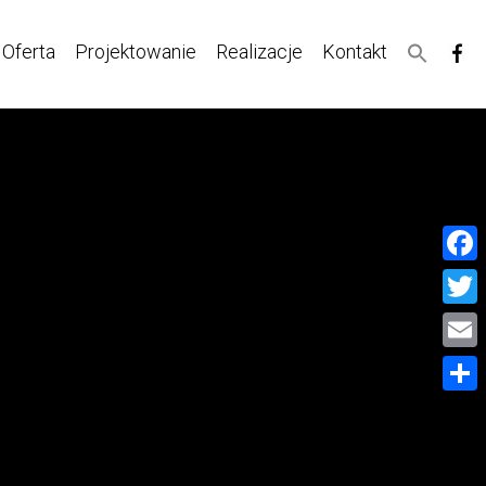
Oferta
Projektowanie
Realizacje
Kontakt
Face
Twitt
Email
Share