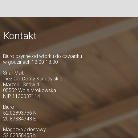
Kontakt
Biuro czynne od wtorku do czwartku
w godzinach 12.00-18.00
Snail Mail:
Inez Co. Domy Kanadyjskie
Marzeń i Snów 4
05552 Wola Mrokowska
NIP 1130037114
Biuro
52.02893756 N
20.87334743 E
Magazyn / dostawy
52.02858455 N