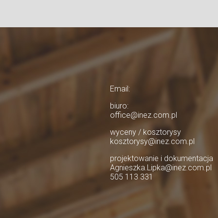
Email:
biuro:
office@inez.com.pl
wyceny / kosztorysy
kosztorysy@inez.com.pl
projektowanie i dokumentacja
Agnieszka.Lipka@inez.com.pl
505 113 331