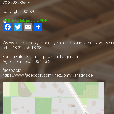
20.87287355 E
copyright 2001-2024
Drukuj lub pobierz PDF
Facebook
Twitter
Email
Share
Wszystkie rozmowy mogą być rejestrowane. Jeśli dzwonisz na 
tel. + 48 22 756 13 33
komunikator Signal: https://signal.org/install
Agnieszka Lipka 505 113 331
facebook:
https://www.facebook.com/InezDomyKanadyjskie