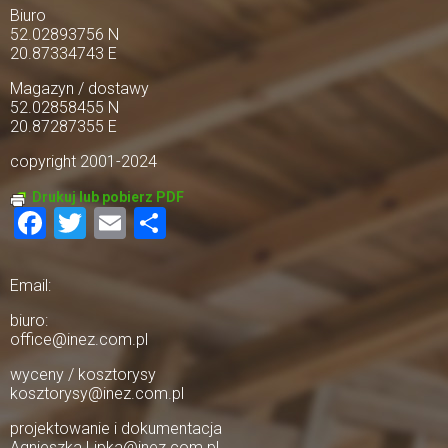
Biuro
52.02893756 N
20.87334743 E
Magazyn / dostawy
52.02858455 N
20.87287355 E
copyright 2001-2024
Drukuj lub pobierz PDF
Facebook
Twitter
Email
Share
Email:
biuro:
office@inez.com.pl
wyceny / kosztorysy
kosztorysy@inez.com.pl
projektowanie i dokumentacja
Agnieszka.Lipka@inez.com.pl