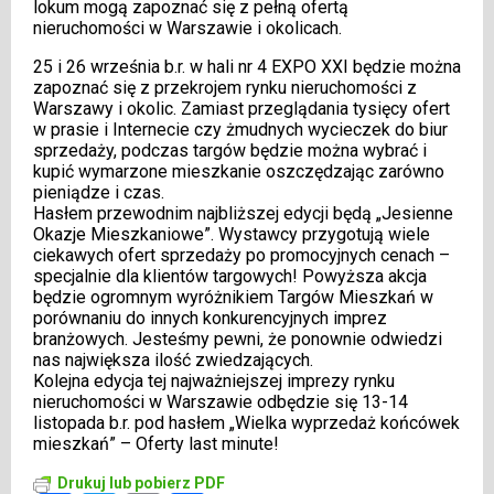
lokum mogą zapoznać się z pełną ofertą
nieruchomości w Warszawie i okolicach.
25 i 26 września b.r. w hali nr 4 EXPO XXI będzie można
zapoznać się z przekrojem rynku nieruchomości z
Warszawy i okolic. Zamiast przeglądania tysięcy ofert
w prasie i Internecie czy żmudnych wycieczek do biur
sprzedaży, podczas targów będzie można wybrać i
kupić wymarzone mieszkanie oszczędzając zarówno
pieniądze i czas.
Hasłem przewodnim najbliższej edycji będą „Jesienne
Okazje Mieszkaniowe”. Wystawcy przygotują wiele
ciekawych ofert sprzedaży po promocyjnych cenach –
specjalnie dla klientów targowych! Powyższa akcja
będzie ogromnym wyróżnikiem Targów Mieszkań w
porównaniu do innych konkurencyjnych imprez
branżowych. Jesteśmy pewni, że ponownie odwiedzi
nas największa ilość zwiedzających.
Kolejna edycja tej najważniejszej imprezy rynku
nieruchomości w Warszawie odbędzie się 13-14
listopada b.r. pod hasłem „Wielka wyprzedaż końcówek
mieszkań” – Oferty last minute!
Drukuj lub pobierz PDF