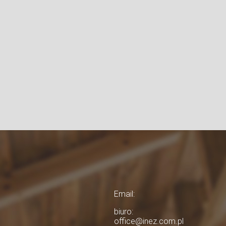
Email:
biuro:
office@inez.com.pl