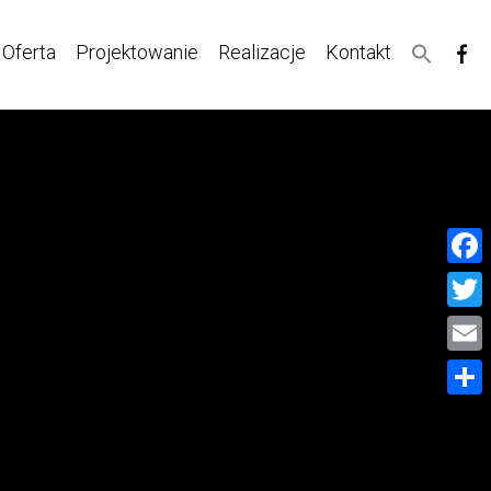
Oferta
Projektowanie
Realizacje
Kontakt
Face
Twitt
Email
Share