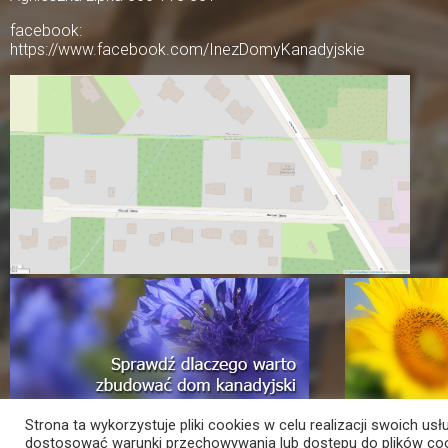
facebook:
https://www.facebook.com/InezDomyKanadyjskie
Strona ta wykorzystuje pliki cookies w celu realizacji swoich usł
dostosować warunki przechowywania lub dostępu do plików coo