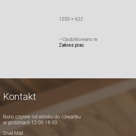
1200 × 622
Opublikowano w
Zakres prac
Kontakt
Biuro czynne od wtorku do czwartku
w godzinach 12.00-18.00
Snail Mail: