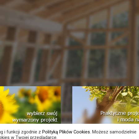
ug i funkcji zgodnie z
Polityką Plików Cookies
. Możesz samodzielnie
kies w Twojej przeglądarce.