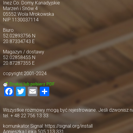
Inez Co. Domy Kanadyjskie
Marzeń i Snów 4
05552 Wola Mrokowska
NIP 1130037114
Biuro
52.02893756 N
20.87334743 E
Magazyn / dostawy
52.02858455 N
20.87287355 E
copyright 2001-2024
Drukuj lub pobierz PDF
Facebook
Twitter
Email
Share
Wszystkie rozmowy mogą być rejestrowane. Jeśli dzwonisz na 
tel. + 48 22 756 13 33
komunikator Signal: https://signal.org/install
Agnieszka Lipka 505 113 331