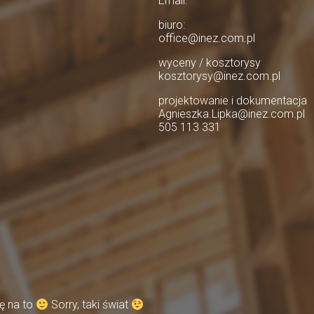
Email:
biuro:
office@inez.com.pl
wyceny / kosztorysy
kosztorysy@inez.com.pl
projektowanie i dokumentacja
Agnieszka.Lipka@inez.com.pl
505 113 331
ę na to
Sorry, taki świat