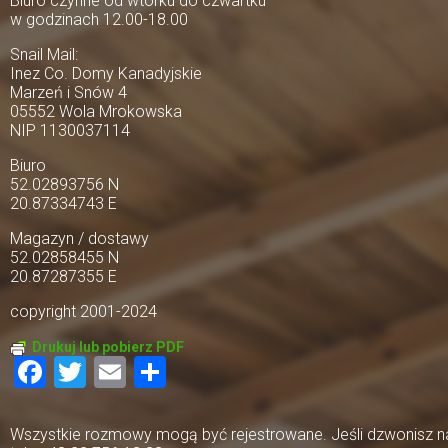
Biuro czynne od wtorku do czwartku
w godzinach 12.00-18.00
Snail Mail:
Inez Co. Domy Kanadyjskie
Marzeń i Snów 4
05552 Wola Mrokowska
NIP 1130037114
Biuro
52.02893756 N
20.87334743 E
Magazyn / dostawy
52.02858455 N
20.87287355 E
copyright 2001-2024
Drukuj lub pobierz PDF
Facebook
Twitter
Email
Share
Wszystkie rozmowy mogą być rejestrowane. Jeśli dzwonisz na 