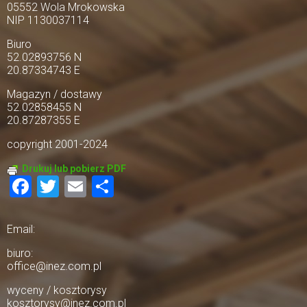
05552 Wola Mrokowska
NIP 1130037114
Biuro
52.02893756 N
20.87334743 E
Magazyn / dostawy
52.02858455 N
20.87287355 E
copyright 2001-2024
Drukuj lub pobierz PDF
Facebook
Twitter
Email
Share
Email:
biuro:
office@inez.com.pl
wyceny / kosztorysy
kosztorysy@inez.com.pl