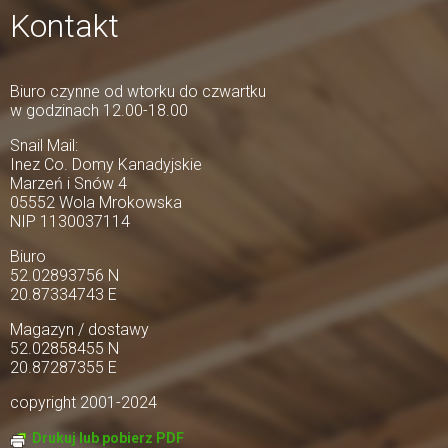
Kontakt
Biuro czynne od wtorku do czwartku
w godzinach 12.00-18.00
Snail Mail:
Inez Co. Domy Kanadyjskie
Marzeń i Snów 4
05552 Wola Mrokowska
NIP 1130037114
Biuro
52.02893756 N
20.87334743 E
Magazyn / dostawy
52.02858455 N
20.87287355 E
copyright 2001-2024
Drukuj lub pobierz PDF