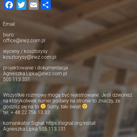
Facebook
Twitter
Email
Share
Email:
biuro:
office@inez.com.pl
wyceny / kosztorysy
kosztorysy@inez.com.pl
projektowanie i dokumentacja
Agnieszka.Lipka@inez.com.pl
505 113 331
Wszystkie rozmowy mogą być rejestrowane. Jeśli dzwonisz
na którykolwiek numer podany na stronie to znaczy, że
godzisz się na to
Sorry, taki świat
tel. + 48 22 756 13 33
komunikator Signal: https://signal.org/install
Agnieszka Lipka 505 113 331