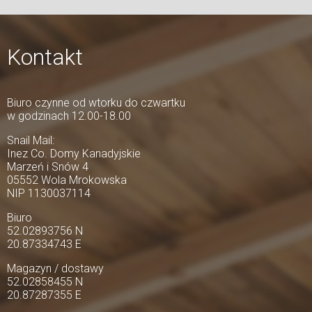
Kontakt
Biuro czynne od wtorku do czwartku
w godzinach 12.00-18.00
Snail Mail:
Inez Co. Domy Kanadyjskie
Marzeń i Snów 4
05552 Wola Mrokowska
NIP 1130037114
Biuro
52.02893756 N
20.87334743 E
Magazyn / dostawy
52.02858455 N
20.87287355 E