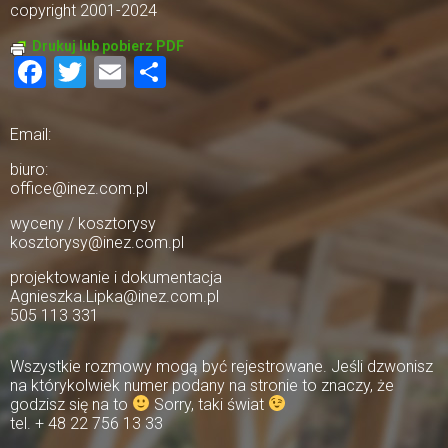
copyright 2001-2024
Drukuj lub pobierz PDF
Facebook
Twitter
Email
Share
Email:
biuro:
office@inez.com.pl
wyceny / kosztorysy
kosztorysy@inez.com.pl
projektowanie i dokumentacja
Agnieszka.Lipka@inez.com.pl
505 113 331
Wszystkie rozmowy mogą być rejestrowane. Jeśli dzwonisz
na którykolwiek numer podany na stronie to znaczy, że
godzisz się na to
Sorry, taki świat
tel. + 48 22 756 13 33