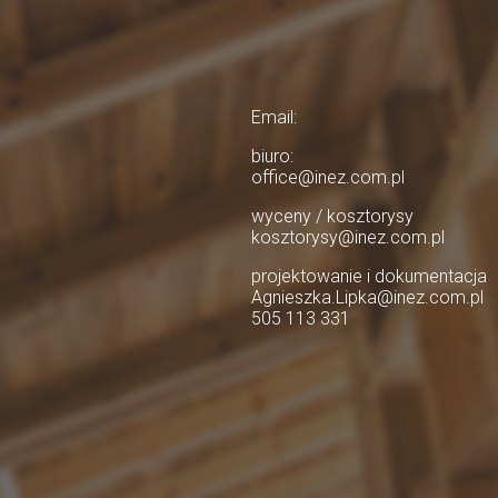
Email:
biuro:
office@inez.com.pl
wyceny / kosztorysy
kosztorysy@inez.com.pl
projektowanie i dokumentacja
Agnieszka.Lipka@inez.com.pl
505 113 331