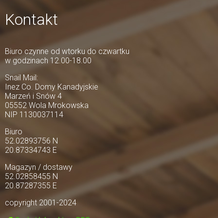
Kontakt
Biuro czynne od wtorku do czwartku
w godzinach 12.00-18.00
Snail Mail:
Inez Co. Domy Kanadyjskie
Marzeń i Snów 4
05552 Wola Mrokowska
NIP 1130037114
Biuro
52.02893756 N
20.87334743 E
Magazyn / dostawy
52.02858455 N
20.87287355 E
copyright 2001-2024