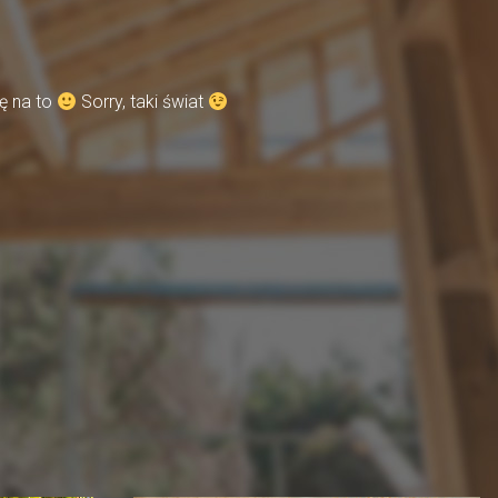
ę na to
Sorry, taki świat