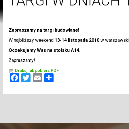
TARGI W DNIACH 
Zapraszamy na targi budowlane!
W najbliższy weekend
13-14 listopada 2010
w warszawskie
Oczekujemy Was na stoisku A14.
Zapraszamy!
Drukuj lub pobierz PDF
Facebook
Twitter
Email
Share