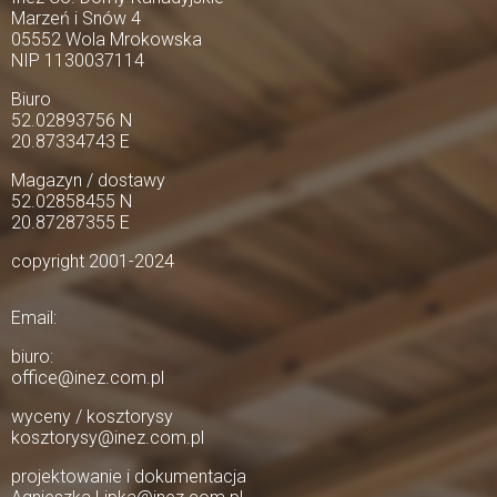
Marzeń i Snów 4
05552 Wola Mrokowska
NIP 1130037114
Biuro
52.02893756 N
20.87334743 E
Magazyn / dostawy
52.02858455 N
20.87287355 E
copyright 2001-2024
Email:
biuro:
office@inez.com.pl
wyceny / kosztorysy
kosztorysy@inez.com.pl
projektowanie i dokumentacja