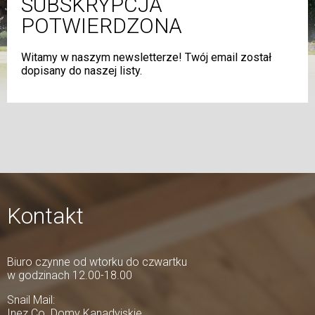
SUBSKRYPCJA
POTWIERDZONA
Witamy w naszym newsletterze! Twój email został
dopisany do naszej listy.
Kontakt
Biuro czynne od wtorku do czwartku
w godzinach 12.00-18.00
Snail Mail:
Inez Co. Domy Kanadyjskie