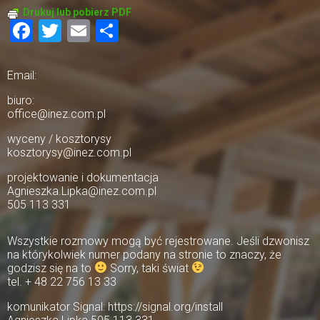
Drukuj lub pobierz PDF
Facebook
Twitter
Email
Share
Email:
biuro:
office@inez.com.pl
wyceny / kosztorysy
kosztorysy@inez.com.pl
projektowanie i dokumentacja
Agnieszka.Lipka@inez.com.pl
505 113 331
Wszystkie rozmowy mogą być rejestrowane. Jeśli dzwonisz
na którykolwiek numer podany na stronie to znaczy, że
godzisz się na to
Sorry, taki świat
tel. + 48 22 756 13 33
komunikator Signal: https://signal.org/install