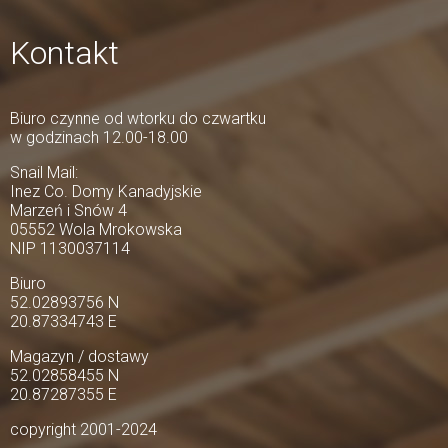
Kontakt
Biuro czynne od wtorku do czwartku
w godzinach 12.00-18.00
Snail Mail:
Inez Co. Domy Kanadyjskie
Marzeń i Snów 4
05552 Wola Mrokowska
NIP 1130037114
Biuro
52.02893756 N
20.87334743 E
Magazyn / dostawy
52.02858455 N
20.87287355 E
copyright 2001-2024