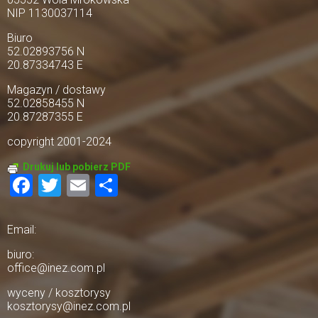
NIP 1130037114
Biuro
52.02893756 N
20.87334743 E
Magazyn / dostawy
52.02858455 N
20.87287355 E
copyright 2001-2024
Drukuj lub pobierz PDF
Facebook
Twitter
Email
Share
Email:
biuro:
office@inez.com.pl
wyceny / kosztorysy
kosztorysy@inez.com.pl