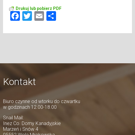
Drukuj lub pobierz PDF
Facebook
Twitter
Email
Share
Kontakt
Biuro czynne od wtorku do czwartku
w godzinach 12.00-18.00
Snail Mail:
Inez Co. Domy Kanadyjskie
Marzeń i Snów 4
05552 Wola Mrokowska