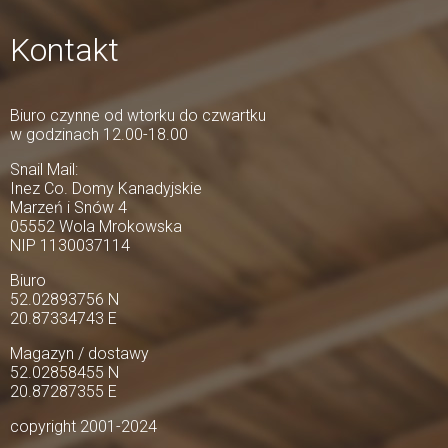
Kontakt
Biuro czynne od wtorku do czwartku
w godzinach 12.00-18.00
Snail Mail:
Inez Co. Domy Kanadyjskie
Marzeń i Snów 4
05552 Wola Mrokowska
NIP 1130037114
Biuro
52.02893756 N
20.87334743 E
Magazyn / dostawy
52.02858455 N
20.87287355 E
copyright 2001-2024