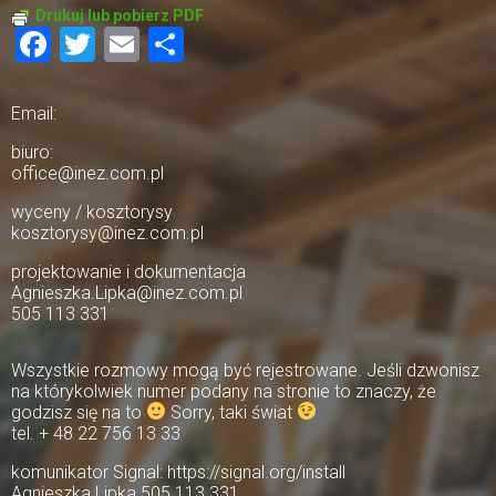
Drukuj lub pobierz PDF
Facebook
Twitter
Email
Share
Email:
biuro:
office@inez.com.pl
wyceny / kosztorysy
kosztorysy@inez.com.pl
projektowanie i dokumentacja
Agnieszka.Lipka@inez.com.pl
505 113 331
Wszystkie rozmowy mogą być rejestrowane. Jeśli dzwonisz
na którykolwiek numer podany na stronie to znaczy, że
godzisz się na to
Sorry, taki świat
tel. + 48 22 756 13 33
komunikator Signal: https://signal.org/install
Agnieszka Lipka 505 113 331