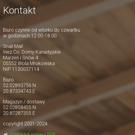
Kontakt
Biuro czynne od wtorku do czwartku
w godzinach 12.00-18.00
Snail Mail:
Inez Co. Domy Kanadyjskie
Marzeń i Snów 4
05552 Wola Mrokowska
NIP 1130037114
Biuro
52.02893756 N
20.87334743 E
Magazyn / dostawy
52.02858455 N
20.87287355 E
copyright 2001-2024
Drukuj lub pobierz PDF