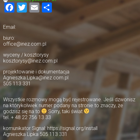
Facebook
Twitter
Email
Share
Email:
biuro:
office@inez.com.pl
wyceny / kosztorysy
kosztorysy@inez.com.pl
projektowanie i dokumentacja
Agnieszka.Lipka@inez.com.pl
505 113 331
Wszystkie rozmowy mogą być rejestrowane. Jeśli dzwonisz
na którykolwiek numer podany na stronie to znaczy, że
godzisz się na to
Sorry, taki świat
tel. + 48 22 756 13 33
komunikator Signal: https://signal.org/install
Agnieszka Lipka 505 113 331