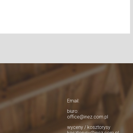
Email:
biuro:
office@inez.com.pl
wyceny / kosztorysy
kosztorysy@inez.com.pl