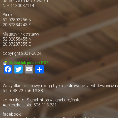
05552 Wola Mrokowska
NIP 1130037114
Biuro
52.02893756 N
20.87334743 E
Magazyn / dostawy
52.02858455 N
20.87287355 E
copyright 2001-2024
Drukuj lub pobierz PDF
Facebook
Twitter
Email
Share
Wszystkie rozmowy mogą być rejestrowane. Jeśli dzwonisz na 
tel. + 48 22 756 13 33
komunikator Signal: https://signal.org/install
Agnieszka Lipka 505 113 331
facebook: