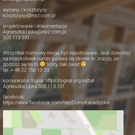
wyceny / kosztorysy
kosztorysy@inez.com.pl
projektowanie i dokumentacja
Agnieszka.Lipka@inez.com.pl
505 113 331
Wszystkie rozmowy mogą być rejestrowane. Jeśli dzwonisz
na którykolwiek numer podany na stronie to znaczy, że
godzisz się na to
Sorry, taki świat
tel. + 48 22 756 13 33
komunikator Signal: https://signal.org/install
Agnieszka Lipka 505 113 331
facebook:
https://www.facebook.com/InezDomyKanadyjskie