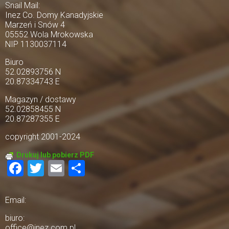
Snail Mail:
Inez Co. Domy Kanadyjskie
Marzeń i Snów 4
05552 Wola Mrokowska
NIP 1130037114
Biuro
52.02893756 N
20.87334743 E
Magazyn / dostawy
52.02858455 N
20.87287355 E
copyright 2001-2024
Drukuj lub pobierz PDF
Facebook
Twitter
Email
Share
Email:
biuro:
office@inez.com.pl