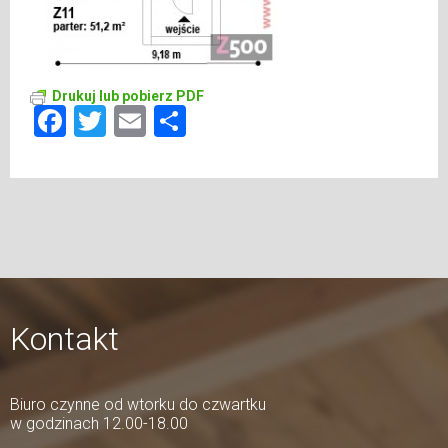
Drukuj lub pobierz PDF
Facebook
Twitter
Email
Share
Kontakt
Biuro czynne od wtorku do czwartku
w godzinach 12.00-18.00