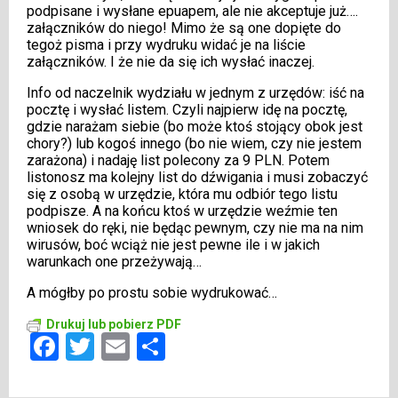
podpisane i wysłane epuapem, ale nie akceptuje już….
załączników do niego! Mimo że są one dopięte do
tegoż pisma i przy wydruku widać je na liście
załączników. I że nie da się ich wysłać inaczej.
Info od naczelnik wydziału w jednym z urzędów: iść na
pocztę i wysłać listem. Czyli najpierw idę na pocztę,
gdzie narażam siebie (bo może ktoś stojący obok jest
chory?) lub kogoś innego (bo nie wiem, czy nie jestem
zarażona) i nadaję list polecony za 9 PLN. Potem
listonosz ma kolejny list do dźwigania i musi zobaczyć
się z osobą w urzędzie, która mu odbiór tego listu
podpisze. A na końcu ktoś w urzędzie weźmie ten
wniosek do ręki, nie będąc pewnym, czy nie ma na nim
wirusów, boć wciąż nie jest pewne ile i w jakich
warunkach one przeżywają…
A mógłby po prostu sobie wydrukować…
Drukuj lub pobierz PDF
Facebook
Twitter
Email
Share