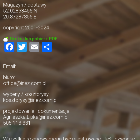
Magazyn / dostawy
52.02858455 N
20.87287355 E
copyright 2001-2024
Drukuj lub pobierz PDF
Facebook
Twitter
Email
Share
Email:
biuro:
office@inez.com.pl
wyceny / kosztorysy
kosztorysy@inez.com.pl
projektowanie i dokumentacja
Agnieszka.Lipka@inez.com.pl
505 113 331
Wszystkie rozmowy mogą być rejestrowane. Jeśli dzwonisz