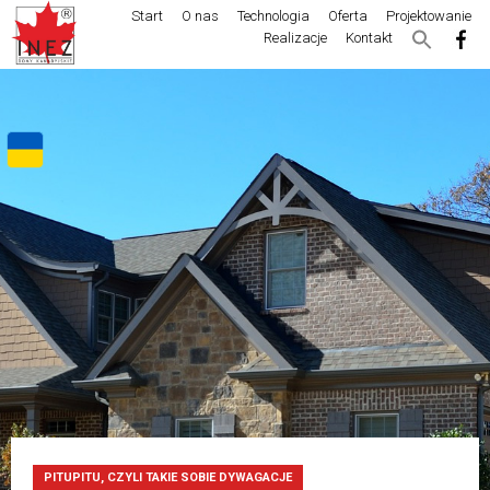
Start
O nas
Technologia
Oferta
Projektowanie
Realizacje
Kontakt
PITUPITU, CZYLI TAKIE SOBIE DYWAGACJE