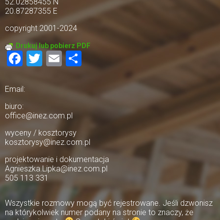
52.02858455 N
20.87287355 E
copyright 2001-2024
Drukuj lub pobierz PDF
Facebook
Twitter
Email
Share
Email:
biuro:
office@inez.com.pl
wyceny / kosztorysy
kosztorysy@inez.com.pl
projektowanie i dokumentacja
Agnieszka.Lipka@inez.com.pl
505 113 331
Wszystkie rozmowy mogą być rejestrowane. Jeśli dzwonisz
na którykolwiek numer podany na stronie to znaczy, że