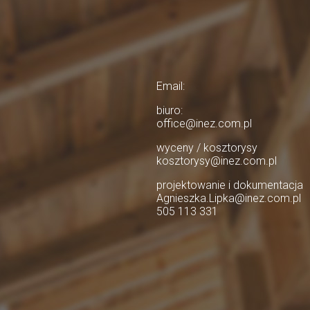
Email:
biuro:
office@inez.com.pl
wyceny / kosztorysy
kosztorysy@inez.com.pl
projektowanie i dokumentacja
Agnieszka.Lipka@inez.com.pl
505 113 331