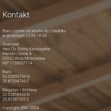
Kontakt
Biuro czynne od wtorku do czwartku
w godzinach 12.00-18.00
Snail Mail:
Inez Co. Domy Kanadyjskie
Marzeń i Snów 4
05552 Wola Mrokowska
NIP 1130037114
Biuro
52.02893756 N
20.87334743 E
Magazyn / dostawy
52.02858455 N
20.87287355 E
copyright 2001-2024