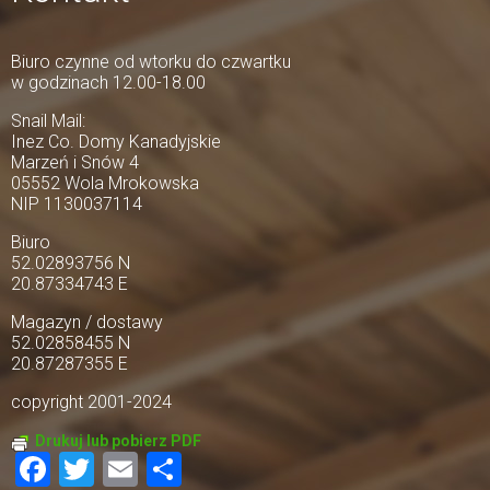
Biuro czynne od wtorku do czwartku
w godzinach 12.00-18.00
Snail Mail:
Inez Co. Domy Kanadyjskie
Marzeń i Snów 4
05552 Wola Mrokowska
NIP 1130037114
Biuro
52.02893756 N
20.87334743 E
Magazyn / dostawy
52.02858455 N
20.87287355 E
copyright 2001-2024
Drukuj lub pobierz PDF
Facebook
Twitter
Email
Share