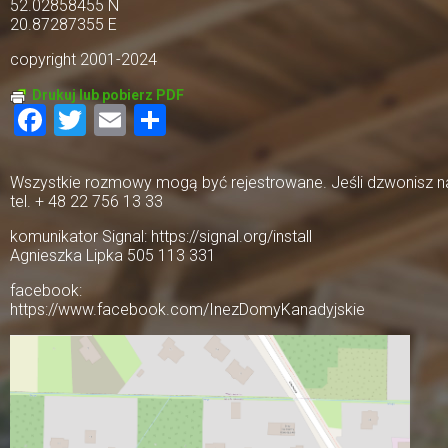
52.02858455 N
20.87287355 E
copyright 2001-2024
Drukuj lub pobierz PDF
Facebook
Twitter
Email
Share
Wszystkie rozmowy mogą być rejestrowane. Jeśli dzwonisz na 
tel. + 48 22 756 13 33
komunikator Signal: https://signal.org/install
Agnieszka Lipka 505 113 331
facebook:
https://www.facebook.com/InezDomyKanadyjskie