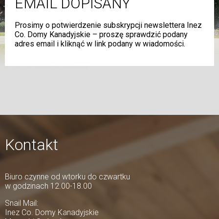
EMAIL DOPISANY
Prosimy o potwierdzenie subskrypcji newslettera Inez
Co. Domy Kanadyjskie – proszę sprawdzić podany
adres email i kliknąć w link podany w wiadomości.
Kontakt
Biuro czynne od wtorku do czwartku
w godzinach 12.00-18.00
Snail Mail:
Inez Co. Domy Kanadyjskie