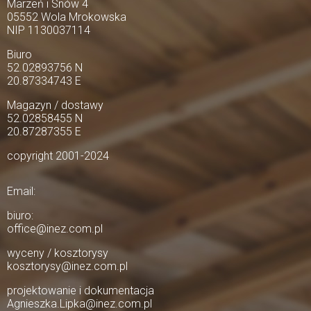
Marzeń i Snów 4
05552 Wola Mrokowska
NIP 1130037114
Biuro
52.02893756 N
20.87334743 E
Magazyn / dostawy
52.02858455 N
20.87287355 E
copyright 2001-2024
Email:
biuro:
office@inez.com.pl
wyceny / kosztorysy
kosztorysy@inez.com.pl
projektowanie i dokumentacja
Agnieszka.Lipka@inez.com.pl