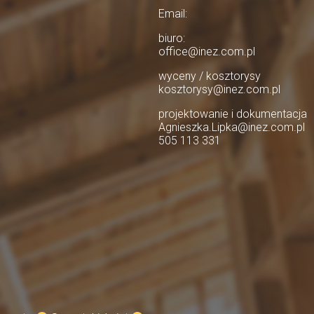
Email:
biuro:
office@inez.com.pl
wyceny / kosztorysy
kosztorysy@inez.com.pl
projektowanie i dokumentacja
Agnieszka.Lipka@inez.com.pl
505 113 331