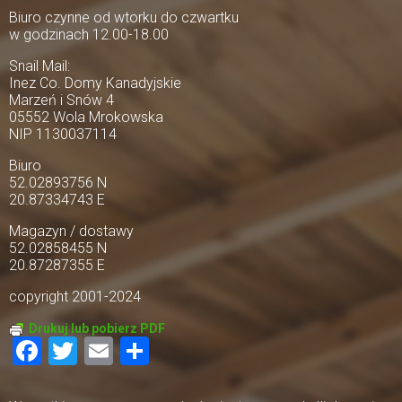
Biuro czynne od wtorku do czwartku
w godzinach 12.00-18.00
Snail Mail:
Inez Co. Domy Kanadyjskie
Marzeń i Snów 4
05552 Wola Mrokowska
NIP 1130037114
Biuro
52.02893756 N
20.87334743 E
Magazyn / dostawy
52.02858455 N
20.87287355 E
copyright 2001-2024
Drukuj lub pobierz PDF
Facebook
Twitter
Email
Share