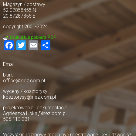
Magazyn / dostawy
52.02858455 N
20.87287355 E
copyright 2001-2024
Drukuj lub pobierz PDF
Facebook
Twitter
Email
Share
Email:
biuro:
office@inez.com.pl
wyceny / kosztorysy
kosztorysy@inez.com.pl
projektowanie i dokumentacja
Agnieszka.Lipka@inez.com.pl
505 113 331
Wszystkie rozmowy mogą być rejestrowane. Jeśli dzwonisz