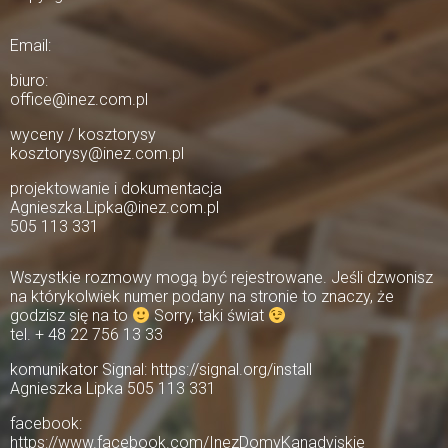
Email:
biuro:
office@inez.com.pl
wyceny / kosztorysy
kosztorysy@inez.com.pl
projektowanie i dokumentacja
Agnieszka.Lipka@inez.com.pl
505 113 331
Wszystkie rozmowy mogą być rejestrowane. Jeśli dzwonisz
na którykolwiek numer podany na stronie to znaczy, że
godzisz się na to
Sorry, taki świat
tel. + 48 22 756 13 33
komunikator Signal: https://signal.org/install
Agnieszka Lipka 505 113 331
facebook:
https://www.facebook.com/InezDomyKanadyjskie