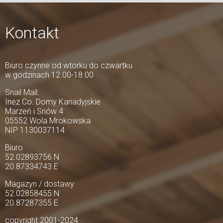
Kontakt
Biuro czynne od wtorku do czwartku
w godzinach 12.00-18.00
Snail Mail:
Inez Co. Domy Kanadyjskie
Marzeń i Snów 4
05552 Wola Mrokowska
NIP 1130037114
Biuro
52.02893756 N
20.87334743 E
Magazyn / dostawy
52.02858455 N
20.87287355 E
copyright 2001-2024