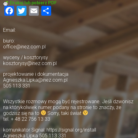
Drukuj lub pobierz PDF
Facebook
Twitter
Email
Share
Email:
biuro:
office@inez.com.pl
wyceny / kosztorysy
kosztorysy@inez.com.pl
projektowanie i dokumentacja
Agnieszka.Lipka@inez.com.pl
505 113 331
Wszystkie rozmowy mogą być rejestrowane. Jeśli dzwonisz
na którykolwiek numer podany na stronie to znaczy, że
godzisz się na to
Sorry, taki świat
tel. + 48 22 756 13 33
komunikator Signal: https://signal.org/install
Agnieszka Lipka 505 113 331