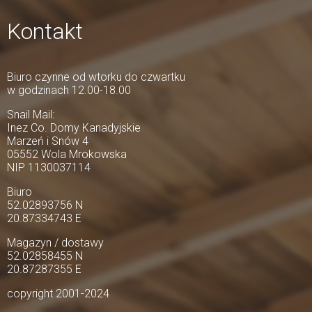
Kontakt
Biuro czynne od wtorku do czwartku
w godzinach 12.00-18.00
Snail Mail:
Inez Co. Domy Kanadyjskie
Marzeń i Snów 4
05552 Wola Mrokowska
NIP 1130037114
Biuro
52.02893756 N
20.87334743 E
Magazyn / dostawy
52.02858455 N
20.87287355 E
copyright 2001-2024