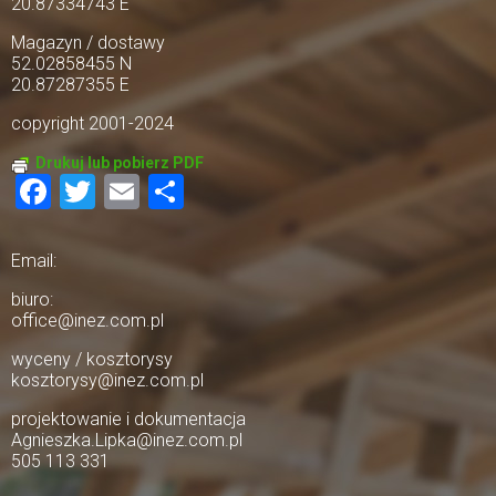
20.87334743 E
Magazyn / dostawy
52.02858455 N
20.87287355 E
copyright 2001-2024
Drukuj lub pobierz PDF
Facebook
Twitter
Email
Share
Email:
biuro:
office@inez.com.pl
wyceny / kosztorysy
kosztorysy@inez.com.pl
projektowanie i dokumentacja
Agnieszka.Lipka@inez.com.pl
505 113 331